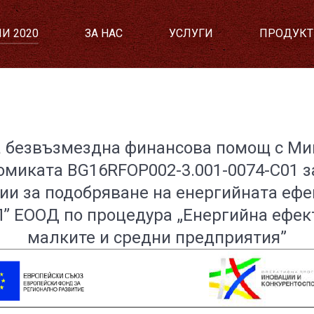
И 2020
ЗА НАС
УСЛУГИ
ПРОДУКТ
а безвъзмездна финансова помощ с
Ми
омиката BG16RFOP002-3.001-0074-C01
з
ии за подобряване на енергийната ефе
” ЕООД по процедура „Енергийна ефек
малките и средни предприятия”