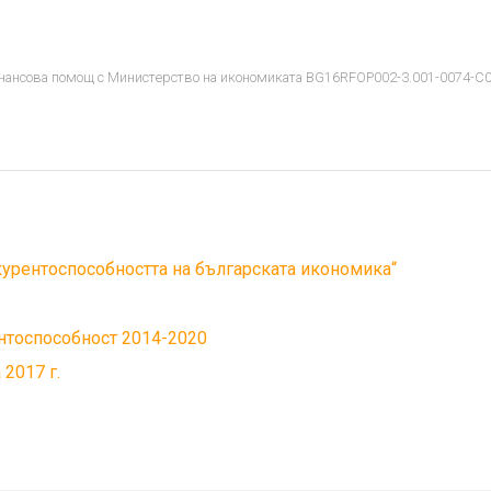
нансова помощ с Министерство на икономиката BG16RFOP002-3.001-0074-C
курентоспособността на българската икономика“
нтоспособност 2014-2020
2017 г.