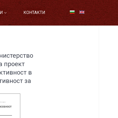
И
КОНТАКТИ
нистерство
а проект
ктивност в
тивност за